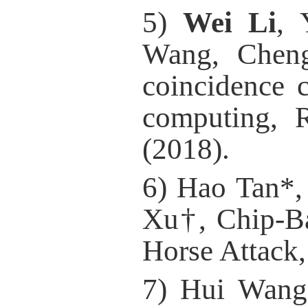
5)
Wei Li
,
Y
Wang, Cheng
coincidence 
computing, R
(2018).
6) Hao Tan*
Xu
†
, Chip-B
Horse Attack,
7) Hui Wan