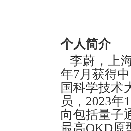
个人简介
李蔚，上
年
7
月获得中
国科学技术
员，
2023
年
1
向包括量子
最高
QKD
原