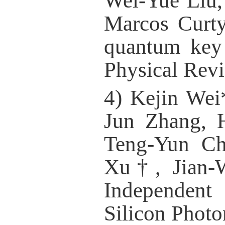
Wei-Yue Liu,
Marcos Curt
quantum key 
Physical Rev
4) Kejin We
Jun Zhang, 
Teng-Yun Ch
Xu
†
, Jian-
Independent
Silicon Photo