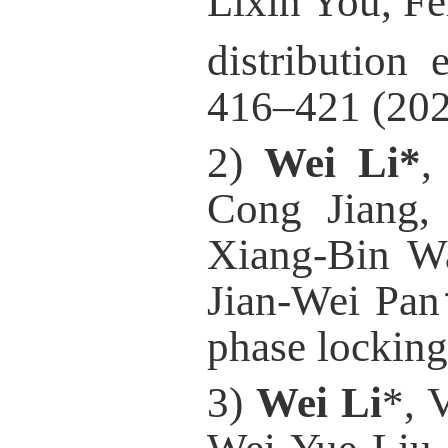
Lixin You, F
distribution
416–421 (202
2)
Wei Li*
,
Cong Jiang,
Xiang-Bin W
Jian-Wei Pan
phase locking
3)
Wei Li
*, 