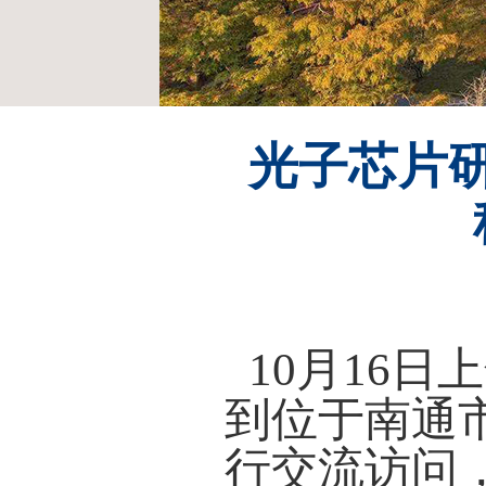
光子芯片
10
月
16
日上
到位于南通
行交流访问