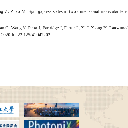
Z, Zhao M. Spin-gapless states in two-dimensional molecular ferr
 C, Wang Y, Peng J, Partridge J, Farrar L, Yi J, Xiong Y. Gate-tuned
. 2020 Jul 22;125(4):047202.