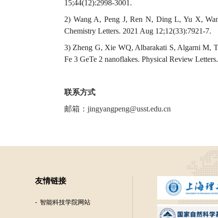
15;44(12):2998-3001.
2)
Wang A, Peng J, Ren N, Ding L, Yu X, Wang 
Chemistry Letters. 2021 Aug 12;12(33):7921-7.
3)
Zheng G, Xie WQ, Albarakati S, Algarni M, Tan
Fe 3 GeTe 2 nanoflakes. Physical Review Letters
联系方式
邮箱
：
jingyangpeng@usst.edu.cn
友情链接
智能科技学院网站