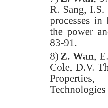
R. Sang, I.S.
processes in 
the power an
83-91.
8
)
Z. Wan
, E
Cole, D.V. Th
Properties
Technologies