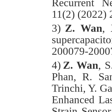
Recurrent N
11(2) (2022)
3
)
Z. Wan
,
supercapaci
200079-2000
4
)
Z. Wan
, 
Phan, R. Sa
Trinchi, Y. G
Enhanced Las
Strain Senso