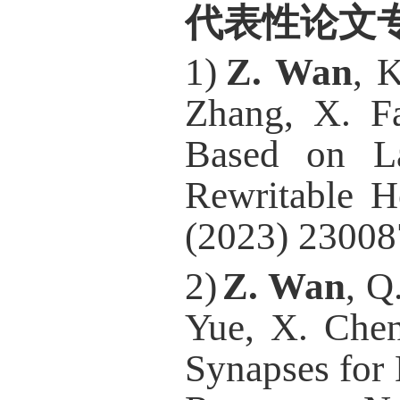
代表性论文
1
)
Z. Wan
, 
Zhang, X. F
Based on La
Rewritable H
(2023) 23008
2
)
Z. Wan
, Q
Yue, X. Chen
Synapses for