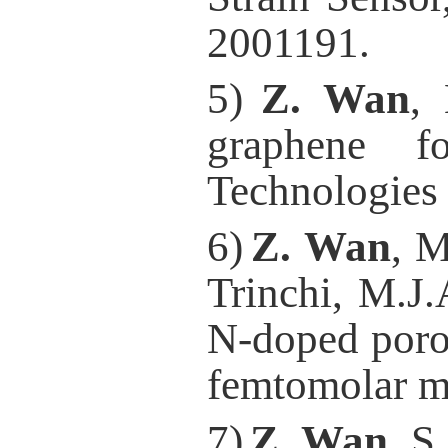
2001191.
5
)
Z. Wan
,
graphene fo
Technologies
6
)
Z. Wan
, M
Trinchi, M.J.
N-doped porou
femtomolar m
7
)
Z. Wan
, S